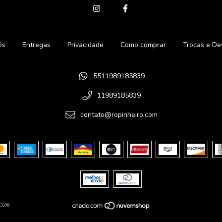
ós
Entregas
Privacidade
Como comprar
Trocas e De
5511989185839
11989185839
contato@ropinheiro.com
2026