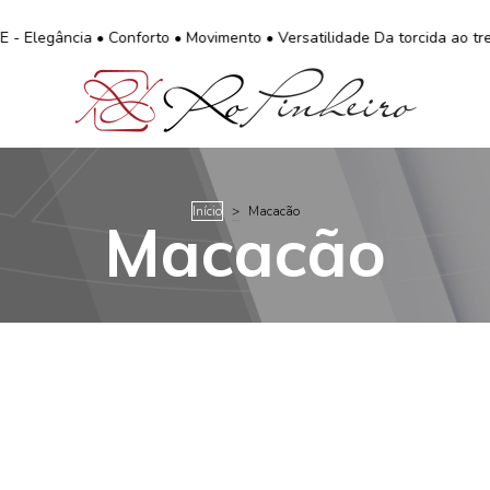
gância • Conforto • Movimento • Versatilidade Da torcida ao treino.
Início
>
Macacão
Macacão